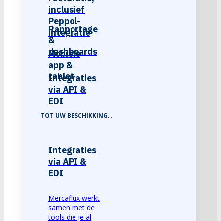
inclusief
Peppol-
Rapportage
integratie
&
dashboards
Mobiele
app &
tablet
Integraties
via API &
EDI
TOT UW BESCHIKKING…
Integraties
via API &
EDI
Mercaflux werkt
samen met de
tools die je al