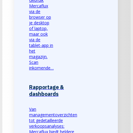
Gebruik
Mercaflux
via de
browser op
je desktop
of laptop,
maar ook
via de
tablet-app in
het
magazijn.
Scan
inkomende…
Rapportage &
dashboards
Van
managementoverzichten
tot gedetailleerde
verkoopsanalyses:
Mercaflux biedt heldere