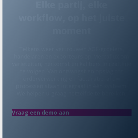
Elke partij, elke
workflow, op het juiste
moment
Telkens weer vertrouwen AGF-groeiers,
handelaren en exporteurs op Mercaflux om
variëteiten, herkomst en kalibers in realtime
te volgen. Van ontvangst en opslag tot
orderverwerking en facturatie: al uw
processen staan integraal in één systeem.
We helpen u graag hetzelfde te bereiken.
Vraag een demo aan
Contacteer ons