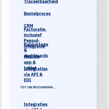
Traceerbaarheid
Bestelproces
CRM
Facturatie,
inclusief
Peppol-
Rapportage
integratie
&
dashboards
Mobiele
app &
tablet
Integraties
via API &
EDI
TOT UW BESCHIKKING…
Integraties