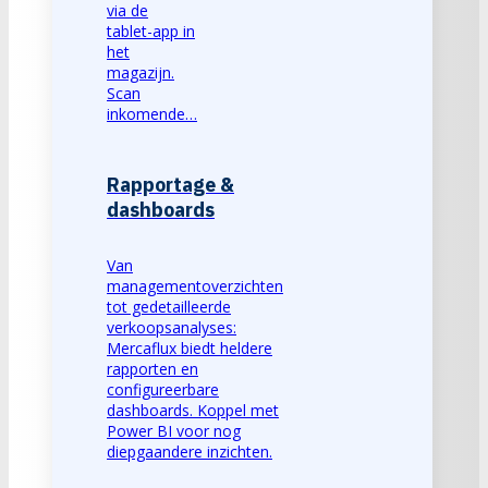
via de
tablet-app in
het
magazijn.
Scan
inkomende…
Rapportage &
dashboards
Van
managementoverzichten
tot gedetailleerde
verkoopsanalyses:
Mercaflux biedt heldere
rapporten en
configureerbare
dashboards. Koppel met
Power BI voor nog
diepgaandere inzichten.