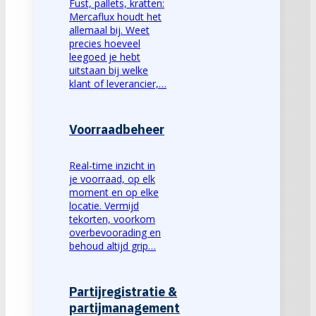
Fust, pallets, kratten:
Mercaflux houdt het
allemaal bij. Weet
precies hoeveel
leegoed je hebt
uitstaan bij welke
klant of leverancier,…
Voorraadbeheer
Real-time inzicht in
je voorraad, op elk
moment en op elke
locatie. Vermijd
tekorten, voorkom
overbevoorading en
behoud altijd grip…
Partijregistratie &
partijmanagement