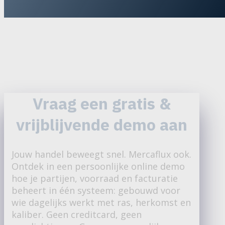
Vraag een gratis
&
vrijblijvende demo aan
Jouw handel beweegt snel. Mercaflux ook.
Ontdek in een persoonlijke online demo
hoe je partijen, voorraad en facturatie
beheert in één systeem: gebouwd voor
wie dagelijks werkt met ras, herkomst en
kaliber. Geen creditcard, geen