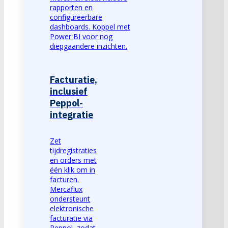
rapporten en
configureerbare
dashboards. Koppel met
Power BI voor nog
diepgaandere inzichten.
Facturatie,
inclusief
Peppol-
integratie
Zet
tijdregistraties
en orders met
één klik om in
facturen.
Mercaflux
ondersteunt
elektronische
facturatie via
Peppol, zodat