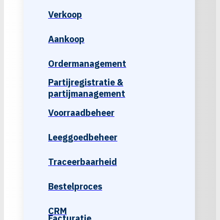
Verkoop
Aankoop
Ordermanagement
Partijregistratie &
partijmanagement
Voorraadbeheer
Leeggoedbeheer
Traceerbaarheid
Bestelproces
CRM
Facturatie,