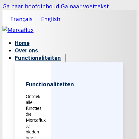
Ga naar hoofdinhoud
Ga naar voettekst
Français
English
Home
Over ons
Functionaliteiten
Functionaliteiten
Ontdek
alle
functies
die
Mercaflux
te
bieden
heeft